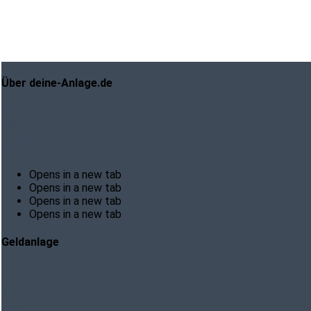
Über deine-Anlage.de
Über mich
Blog
Kontakt
Unterstützung
Opens in a new tab
Opens in a new tab
Opens in a new tab
Opens in a new tab
Geldanlage
Allgemein
Aktien
Anleihen
ETF